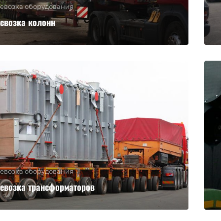
евозка оборудования
евозка колонн
евозка оборудования
евозка трансформаторов