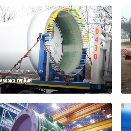
евозка оборудования
евозка турбин