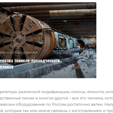
евозка оборудования
евозка тоннеле-проходческого
плекса
рматоры различной модификации, силосы, ёмкости, колон
ственные линии и многое другое – все это техника, кот
ревозки оборудования по России достаточно велик. Нал
й, которые так или иначе связаны с изготовлением и п