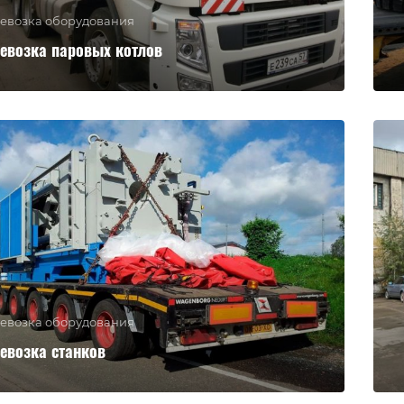
евозка оборудования
евозка паровых котлов
евозка оборудования
евозка станков