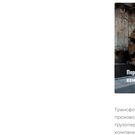
Пер
Пер
ком
Трансфо
производ
грузопе
компани