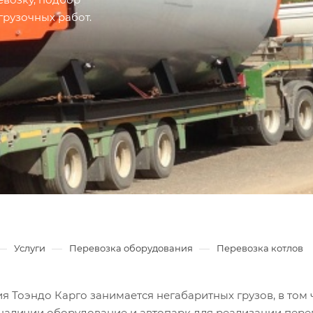
грузочных работ.
—
—
—
Услуги
Перевозка оборудования
Перевозка котлов
 Тоэндо Карго занимается негабаритных грузов, в том 
 наличии оборудование и автопарк для реализации пере