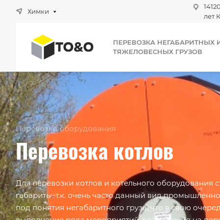
1412
Химки
лет К
ПЕРЕВОЗКА НЕГАБАРИТНЫХ 
ТЯЖЕЛОВЕСНЫХ ГРУЗОВ
Перевозка оборудования
Перевозка котлов
Для перевозки котлов и котельного оборудования ст
габариты, т.к. очень часто данный вид промышленн
под понятия негабаритного груза, что в свою очеред
выполнение ряда мероприятий: разрешения на пере