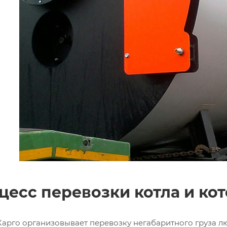
цесс перевозки котла и ко
Карго организовывает перевозку негабаритного груза л