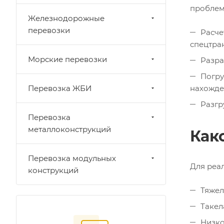
проблем 
Железнодорожные
перевозки
Расче
спецтра
Морские перевозки
Разра
Погру
Перевозка ЖБИ
нахожде
Разгр
Перевозка
металлоконструкций
Как
Перевозка модульных
Для реал
конструкций
Тяжел
Такел
Низко