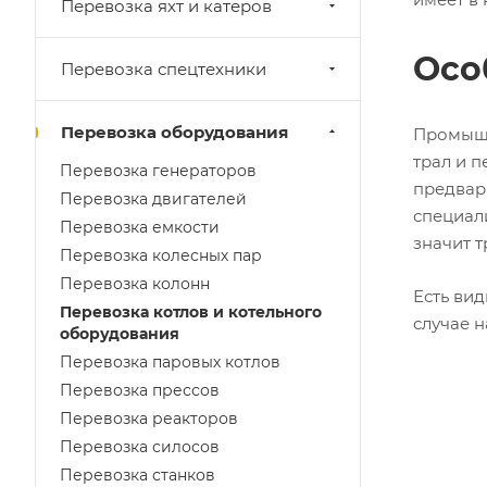
Перевозка яхт и катеров
Осо
Перевозка спецтехники
Перевозка оборудования
Промышл
трал и 
Перевозка генераторов
предвар
Перевозка двигателей
специал
Перевозка емкости
значит 
Перевозка колесных пар
Перевозка колонн
Есть ви
Перевозка котлов и котельного
случае н
оборудования
Перевозка паровых котлов
Перевозка прессов
Перевозка реакторов
Перевозка силосов
Перевозка станков