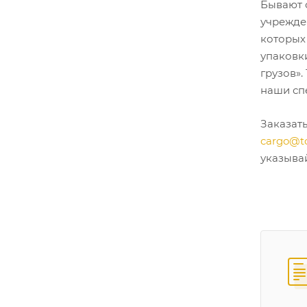
Бывают 
учрежде
которых
упаковк
грузов».
наши спе
Заказат
cargo@t
указывай