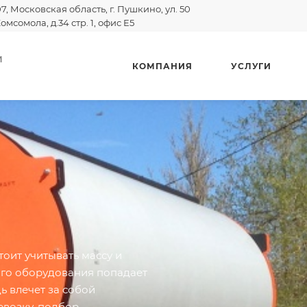
07, Московская область, г. Пушкино, ул. 50
омсомола, д.34 стр. 1, офис E5
И
КОМПАНИЯ
УСЛУГИ
оит учитывать массу и
ого оборудования попадает
ь влечет за собой
возку, подбор