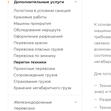
Дополнительные услуги
Логистика в условиях санкций
Крановые работы
Машины прикрытия
К основ
Обследование маршрута
машины 
Оформление разрешений
требован
Перевозка краски
связано 
возможн
Перевозка опасных грузов
состоян
Перевозка по зимнику
негабар
Перегон техники
Проектные перевозки
Для того
Сопровождение грузов
Страхование грузов
Техни
Хранение негабаритного груза
знак) и 
Разре
Железнодорожные
Техни
перевозки