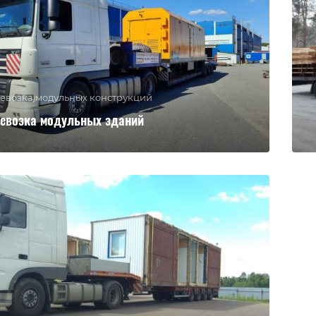
евозка модульных конструкций
евозка модульных зданий