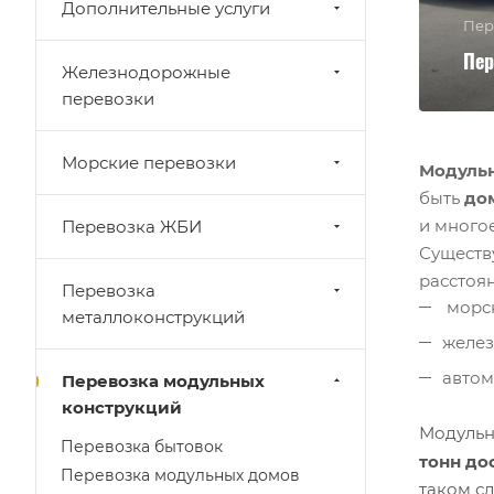
Дополнительные услуги
Пер
Пер
Железнодорожные
перевозки
Морские перевозки
Модуль
быть
до
и многое
Перевозка ЖБИ
Существ
расстоя
Перевозка
морс
металлоконструкций
желе
авто
Перевозка модульных
конструкций
Модульн
Перевозка бытовок
тонн до
Перевозка модульных домов
таком с