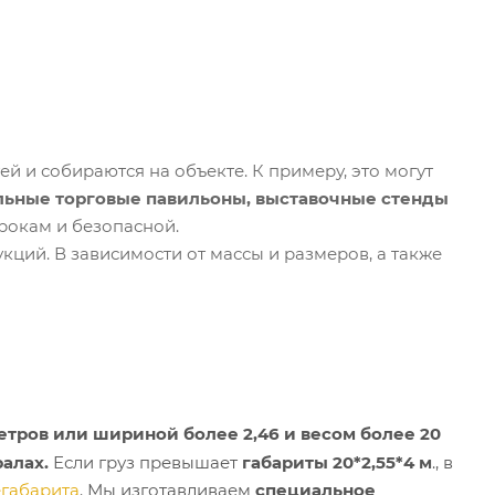
тей и собираются на объекте. К примеру, это могут
льные торговые павильоны, выставочные стенды
срокам и безопасной.
ций. В зависимости от массы и размеров, а также
метров или шириной более 2,46 и весом более 20
алах.
Если груз превышает
габариты 20*2,55*4 м
., в
егабарита
. Мы изготавливаем
специальное