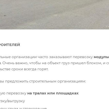
РОИТЕЛЕЙ
льные организации часто заказывают перевозку
модуль
ы
. Очень важно, чтобы на объект груз пришел блоком, и сп
ьстве сроки всегда горят.
вы предложить строительным организациям:
ую перевозку
на тралах или площадках
зку/выгрузку
вку груза и страхование