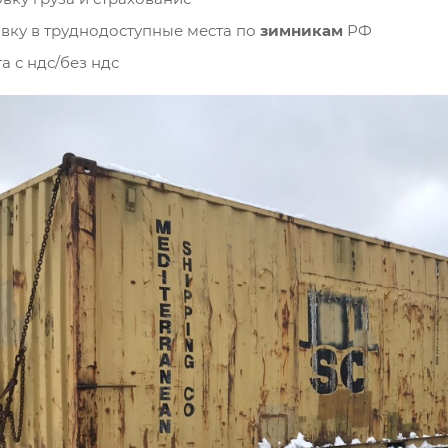
вку в труднодоступные места по
зимникам
РФ
а с ндс/без ндс