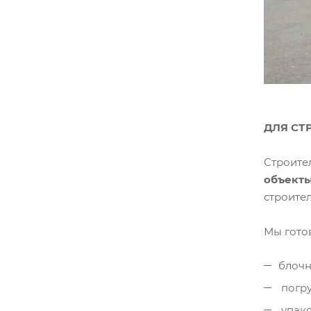
ДЛЯ СТ
Строите
объект
строител
Мы гото
блочн
погру
упако