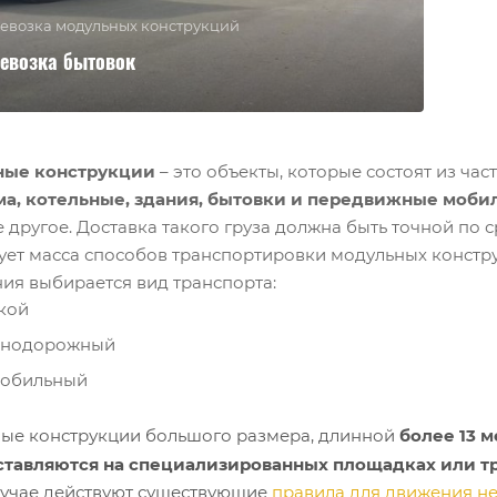
евозка модульных конструкций
евозка бытовок
ные конструкции
– это объекты, которые состоят из час
ма, котельные, здания, бытовки и передвижные моби
 другое. Доставка такого груза должна быть точной по 
ует масса способов транспортировки модульных конструк
ния выбирается вид транспорта:
кой
знодорожный
мобильный
ые конструкции большого размера, длинной
более 13 
ставляются на специализированных площадках или тр
лучае действуют существующие
п
равила для движения н