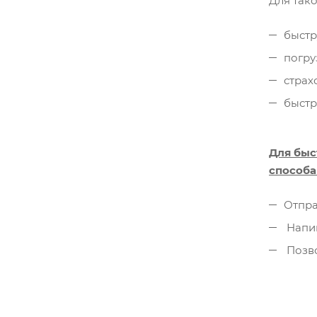
Для так
быст
погру
страх
быстр
Для быс
способа
Отпра
Напиш
Позв