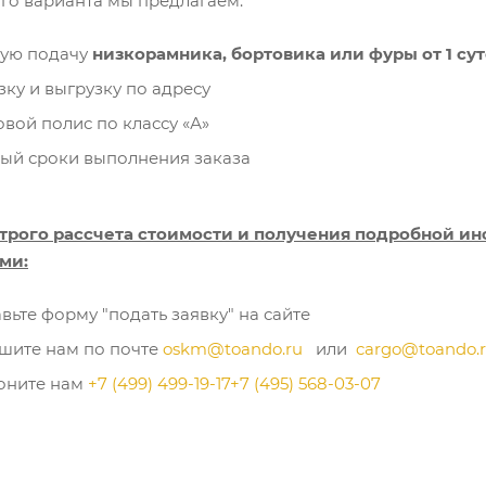
ого варианта мы предлагаем:
рую подачу
низкорамника, бортовика или фуры от 1 су
зку и выгрузку по адресу
овой полис по классу «А»
ый сроки выполнения заказа
трого рассчета стоимости и получения подробной ин
ми:
вьте форму "подать заявку" на сайте
ите нам по почте
oskm@toando.ru
или
cargo@toando.
оните нам
+7 (499) 499-19-17
+7 (495) 568-03-07